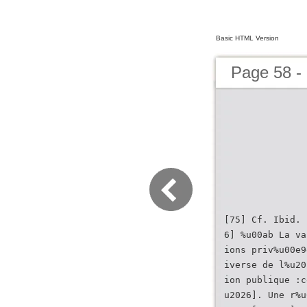
Basic HTML Version
Page 58 
[75] Cf. Ibid. 
6] %u00ab La va
ions priv%u00e9
iverse de l%u20
ion publique :c
u2026]. Une r%u