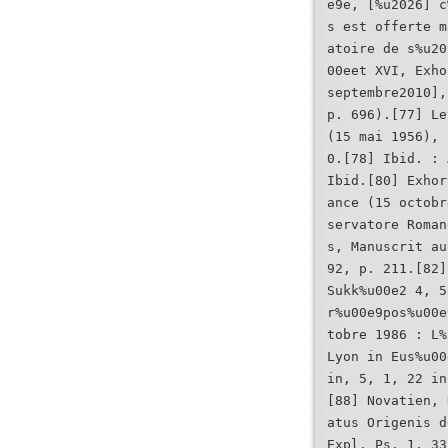
e9e, [%u2026] c
s est offerte m
atoire de s%u20
00eet XVI, Exho
septembre2010],
p. 696).[77] Le
(15 mai 1956), 
0.[78] Ibid. : 
Ibid.[80] Exhor
ance (15 octobr
servatore Roman
s, Manuscrit au
92, p. 211.[82]
Sukk%u00e2 4, 5
r%u00e9pos%u00e
tobre 1986 : L%
Lyon in Eus%u00
in, 5, 1, 22 in
[88] Novatien, 
atus Origenis d
Expl. Ps. 1, 33