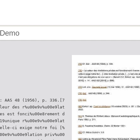
- Demo
: AAS 48 (1956), p. 336.[7
leur des r%u00e9v%u00e9lat
es est fonci%u00e8rement d
19unique r%u00e9v%u00e9lat
elle-ci exige notre foi [%
00e9v%u00e9lation priv%u00