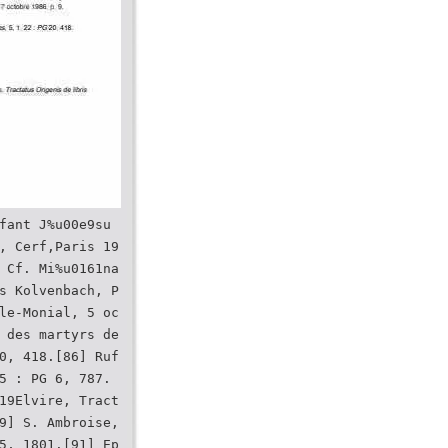
fant J%u00e9su
, Cerf,Paris 19
 Cf. Mi%u0161na
s Kolvenbach, P
le-Monial, 5 oc
 des martyrs de
0, 418.[86] Ruf
5 : PG 6, 787.
19Elvire, Tract
9] S. Ambroise,
5, 1801.[91] Ep