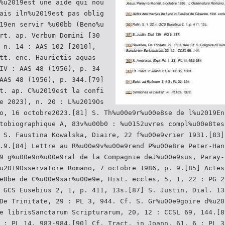
%u2019est une aide qui nou
ais iln%u2019est pas oblig
19en servir %u00bb (Beno%u
rt. ap. Verbum Domini [30
 n. 14 : AAS 102 [2010],
tt. enc. Haurietis aquas
IV : AAS 48 (1956), p. 34
AAS 48 (1956), p. 344.[79]
t. ap. C%u2019est la confi
e 2023), n. 20 : L%u2019Os
o, 16 octobre2023.[81] S. Th%u00e9r%u00e8se de l%u2019En
tobiographique A, 83v%u00b0 : %u0152uvres compl%u00e8tes
 S. Faustina Kowalska, Diaire, 22 f%u00e9vrier 1931.[83]
.9.[84] Lettre au R%u00e9v%u00e9rend P%u00e8re Peter-Han
9 g%u00e9n%u00e9ral de la Compagnie deJ%u00e9sus, Paray-
u2019Osservatore Romano, 7 octobre 1986, p. 9.[85] Actes
e8be de C%u00e9sar%u00e9e, Hist. eccles, 5, 1, 22 : PG 2
 GCS Eusebius 2, 1, p. 411, 13s.[87] S. Justin, Dial. 13
De Trinitate, 29 : PL 3, 944. Cf. S. Gr%u00e9goire d%u20
e librisSanctarum Scripturarum, 20, 12 : CCSL 69, 144.[8
 : PL 14, 983-984.[90] Cf. Tract. in Joann. 61, 6 : PL 3