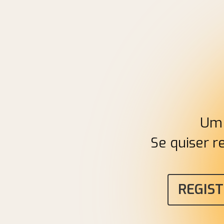
Um 
Se quiser r
REGIS