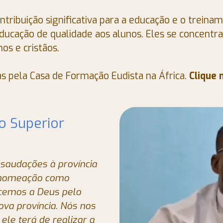
ntribuição significativa para a educação e o trein
ducação de qualidade aos alunos. Eles se concentr
os e cristãos.
s pela Casa de Formação Eudista na África.
Clique 
vo Superior
saudações à província
a nomeação como
ecemos a Deus pelo
nova província. Nós nos
le terá de realizar a