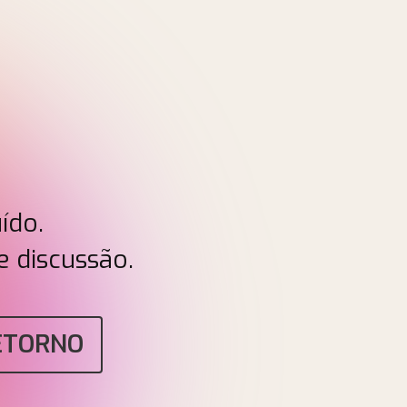
ído.
e discussão.
ETORNO