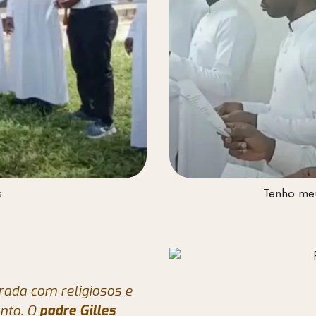
s
Tenho me
trada com religiosos e
nto. O
padre Gilles